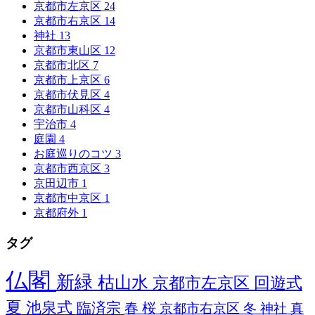
京都市左京区
24
京都市右京区
14
神社
13
京都市東山区
12
京都市北区
7
京都市上京区
6
京都市伏見区
4
京都市山科区
4
宇治市
4
庭園
4
お庭巡りのコツ
3
京都市西京区
3
京田辺市
1
京都市中京区
1
京都府外
1
タグ
仏閣
新緑
枯山水
京都市左京区
回遊式
夏
池泉式
臨済宗
春
桜
京都市右京区
冬
神社
真