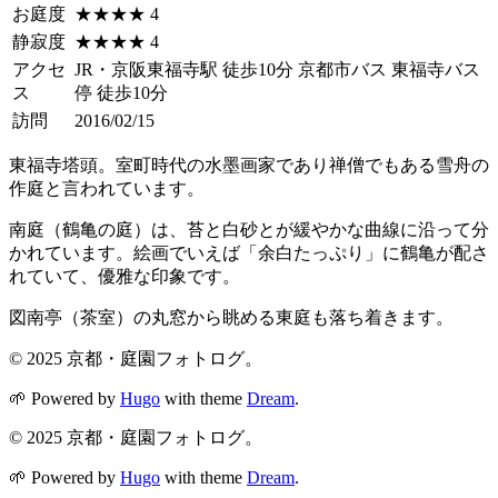
お庭度
★★★★ 4
静寂度
★★★★ 4
アクセ
JR・京阪東福寺駅 徒歩10分 京都市バス 東福寺バス
ス
停 徒歩10分
訪問
2016/02/15
東福寺塔頭。室町時代の水墨画家であり禅僧でもある雪舟の
作庭と言われています。
南庭（鶴亀の庭）は、苔と白砂とが緩やかな曲線に沿って分
かれています。絵画でいえば「余白たっぷり」に鶴亀が配さ
れていて、優雅な印象です。
図南亭（茶室）の丸窓から眺める東庭も落ち着きます。
© 2025 京都・庭園フォトログ。
🌱
Powered by
Hugo
with theme
Dream
.
© 2025 京都・庭園フォトログ。
🌱
Powered by
Hugo
with theme
Dream
.