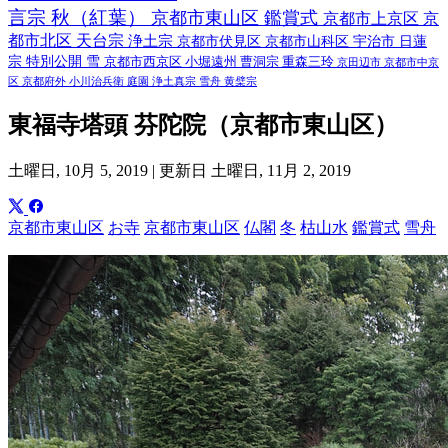
言宗
秋（紅葉）
京都市東山区
鑑賞式
京都市上京区
京
都市北区
天台宗
浄土宗
京都市伏見区
京都市山科区
宇治市
日蓮
宗
特別公開
雪
京都市西京区
小堀遠州
曹洞宗
重森三玲
京田辺市
京都市中京
区
京都府外
小川治兵衛
庭園
浄土真宗
雪舟
黄檗宗
東福寺塔頭 芬陀院（京都市東山区）
土曜日, 10月 5, 2019 |
更新日 土曜日, 11月 2, 2019
京都市東山区
お寺
京都市東山区
仏閣
冬
枯山水
鑑賞式
雪舟