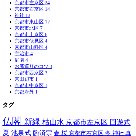
京都市左京区
24
京都市右京区
14
神社
13
京都市東山区
12
京都市北区
7
京都市上京区
6
京都市伏見区
4
京都市山科区
4
宇治市
4
庭園
4
お庭巡りのコツ
3
京都市西京区
3
京田辺市
1
京都市中京区
1
京都府外
1
タグ
仏閣
新緑
枯山水
京都市左京区
回遊式
夏
池泉式
臨済宗
春
桜
京都市右京区
冬
神社
真