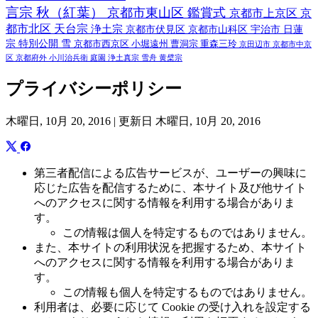
言宗
秋（紅葉）
京都市東山区
鑑賞式
京都市上京区
京
都市北区
天台宗
浄土宗
京都市伏見区
京都市山科区
宇治市
日蓮
宗
特別公開
雪
京都市西京区
小堀遠州
曹洞宗
重森三玲
京田辺市
京都市中京
区
京都府外
小川治兵衛
庭園
浄土真宗
雪舟
黄檗宗
プライバシーポリシー
木曜日, 10月 20, 2016 |
更新日 木曜日, 10月 20, 2016
第三者配信による広告サービスが、ユーザーの興味に
応じた広告を配信するために、本サイト及び他サイト
へのアクセスに関する情報を利用する場合がありま
す。
この情報は個人を特定するものではありません。
また、本サイトの利用状況を把握するため、本サイト
へのアクセスに関する情報を利用する場合がありま
す。
この情報も個人を特定するものではありません。
利用者は、必要に応じて Cookie の受け入れを設定する